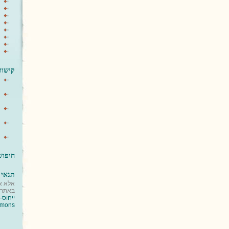
קישור
חיפוש ב
תנאי 
אלא א
באתר 
mmons