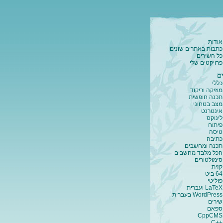
אודות
כתבות באתרים שונים
כל השירים
פרויקטים שלי
ם
כללי
מוזיקה וריקוד
תכנה חופשית
מצב בטחוני
אינטרנט
לינוקס
פיתוח
טיסה
כתיבה
תכנה ומחשבים
הכל מלבד מחשבים
סימולטורים
קזית
64 ביט
פוליטי
LaTeX ועברית
WordPress בעברית
שירים
ספאם
CppCMS
C++‎‏