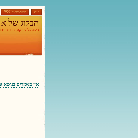
בית
מאמרים ב־‏RSS‏
הבלוג של אר
בלוג על לינוקס, תוכנה חו
אין מאמרים בנושא ‏Java‏