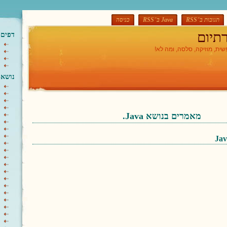
תגובות ב־RSS
כניסה
תיום
דפים
פשית, מוזיקה, סלסה, ומה לא!
נושאי
מאמרים בנושא ‏Java‏.